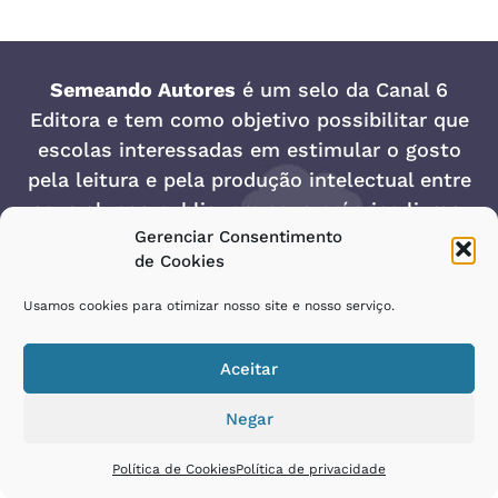
Semeando Autores
é um selo da
Canal 6
Editora
e tem como objetivo possibilitar que
escolas interessadas em estimular o gosto
pela leitura e pela produção intelectual entre
seus alunos publiquem seus próprios livros.
Gerenciar Consentimento
Rua Noé Onofre Teixeira, 4-13 | Jardim Dona Lili –
de Cookies
Bauru/SP – CEP 17032-500
Usamos cookies para otimizar nosso site e nosso serviço.
Telefone/Whatsapp: (14)
3243-0560
| E-
mail:
contato@semeandoautores.com.br
Aceitar
Política de privacidade
Política de Cookies
Negar
Política de Cookies
Política de privacidade