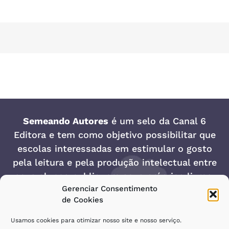
Semeando Autores
é um selo da
Canal 6
Editora
e tem como objetivo possibilitar que
escolas interessadas em estimular o gosto
pela leitura e pela produção intelectual entre
seus alunos publiquem seus próprios livros.
Gerenciar Consentimento
Rua Noé Onofre Teixeira, 4-13 | Jardim Dona Lili –
de Cookies
Bauru/SP – CEP 17032-500
Usamos cookies para otimizar nosso site e nosso serviço.
Telefone/Whatsapp: (14)
3243-0560
| E-