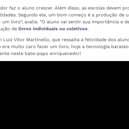
ador faz o aluno crescer. Além disso, as escolas devem p
lidades. Segundo ele, um bom começo é a produção de um
m livro”, avalia. “O aluno vai sentir sua importância e de
dução de
livros individuais ou coletivos
.
 Luiz Vitor Martinello, que ressalta a felicidade dos alun
era muito caro fazer um livro, hoje a tecnologia barateou e
ente neste bate-papo enriquecedor!