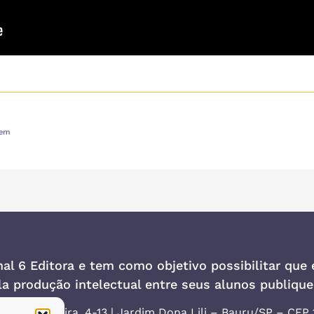
bem
al 6 Editora
e tem como objetivo possibilitar que 
ela produção intelectual entre seus alunos publique
nofre Teixeira, 4-13 | Jardim Dona Lili – Bauru/SP – CEP